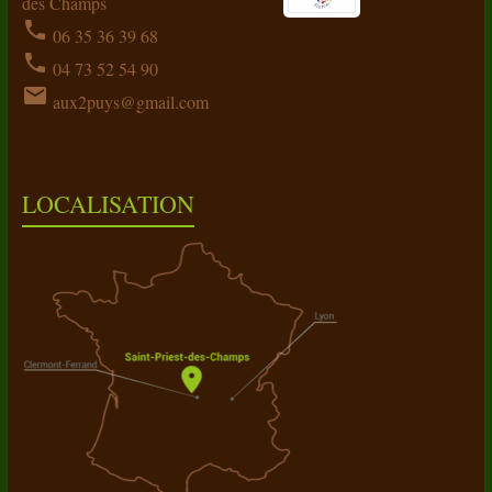
des Champs
phone
06 35 36 39 68
phone
04 73 52 54 90
email
aux2puys@gmail.com
LOCALISATION