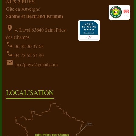
AUX 2 PUYS
Gîte en Auvergne
Sabine et Bertrand Krumm
location_on
4, Laval 63640 Saint Priest
des Champs
phone
06 35 36 39 68
phone
04 73 52 54 90
email
aux2puys@gmail.com
LOCALISATION