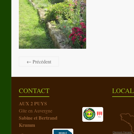
← Précédent
CONTACT
LOCAL
AUX 2 PUYS
Gîte en Auvergne
Sabine et Bertrand
Krumm