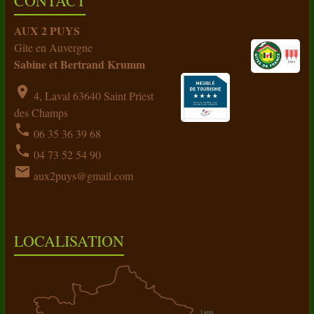
CONTACT
AUX 2 PUYS
Gîte en Auvergne
Sabine et Bertrand Krumm
location_on
4, Laval 63640 Saint Priest
des Champs
phone
06 35 36 39 68
phone
04 73 52 54 90
email
aux2puys@gmail.com
LOCALISATION