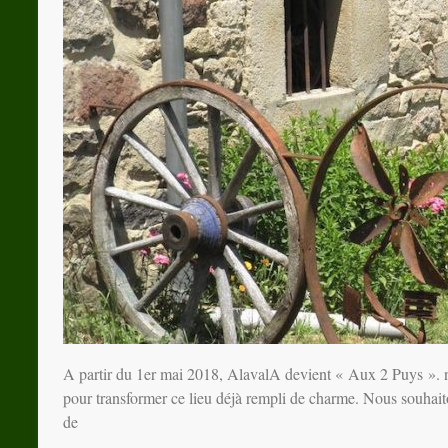
A partir du 1er mai 2018, AlavalA devient « Aux 2 Puys ». no
pour transformer ce lieu déjà rempli de charme. Nous souhait
de