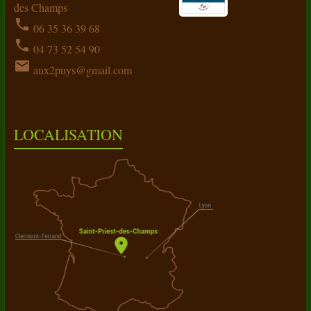
des Champs
phone
06 35 36 39 68
phone
04 73 52 54 90
email
aux2puys@gmail.com
LOCALISATION