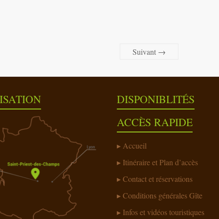
Suivant →
ISATION
DISPONIBLITÉS
ACCÈS RAPIDE
Accueil
Itinéraire et Plan d’accès
Contact et réservations
Conditions générales Gîte
Infos et vidéos touristiques