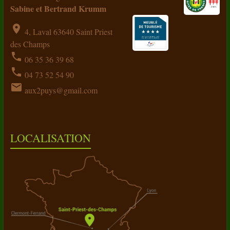
Sabine et Bertrand Krumm
location_on
4, Laval 63640 Saint Priest
des Champs
phone
06 35 36 39 68
phone
04 73 52 54 90
email
aux2puys@gmail.com
LOCALISATION