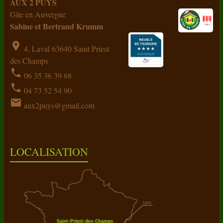
AUX 2 PUYS
Gîte en Auvergne
Sabine et Bertrand Krumm
location_on
4, Laval 63640 Saint Priest
des Champs
phone
06 35 36 39 68
phone
04 73 52 54 90
email
aux2puys@gmail.com
LOCALISATION