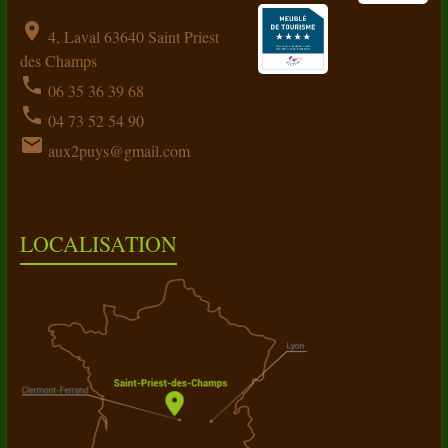
location_on
4, Laval 63640 Saint Priest
des Champs
phone
06 35 36 39 68
phone
04 73 52 54 90
email
aux2puys@gmail.com
LOCALISATION