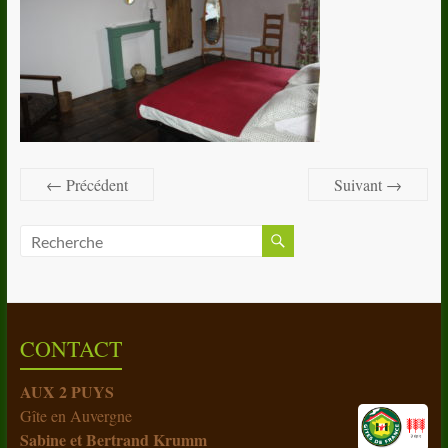
← Précédent
Suivant →
CONTACT
AUX 2 PUYS
Gîte en Auvergne
Sabine et Bertrand Krumm