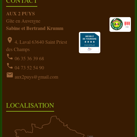
CONTACT
AUX 2 PUYS
Gîte en Auvergne
Sabine et Bertrand Krumm
location_on
4, Laval 63640 Saint Priest
des Champs
phone
06 35 36 39 68
phone
04 73 52 54 90
email
aux2puys@gmail.com
LOCALISATION