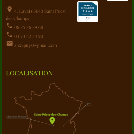
location_on
4, Laval 63640 Saint Priest
des Champs
phone
06 35 36 39 68
phone
04 73 52 54 90
email
aux2puys@gmail.com
LOCALISATION