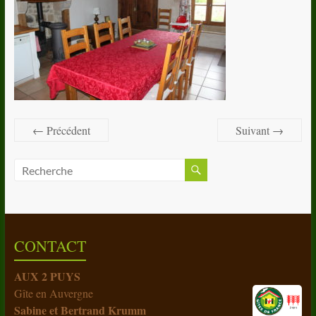
← Précédent
Suivant →
CONTACT
AUX 2 PUYS
Gîte en Auvergne
Sabine et Bertrand Krumm