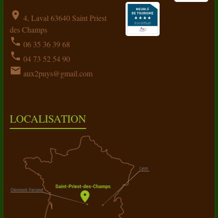
location_on
4, Laval 63640 Saint Priest
des Champs
phone
06 35 36 39 68
phone
04 73 52 54 90
email
aux2puys@gmail.com
LOCALISATION