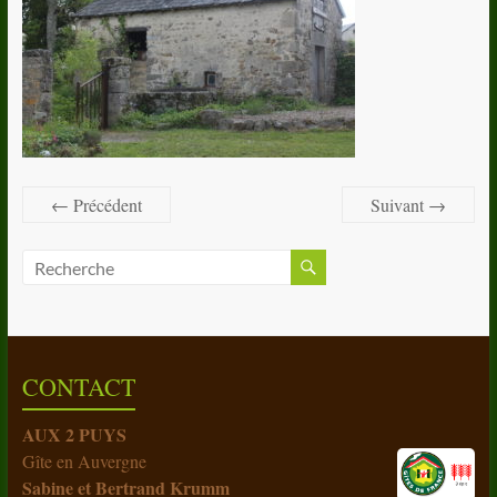
← Précédent
Suivant →
CONTACT
AUX 2 PUYS
Gîte en Auvergne
Sabine et Bertrand Krumm