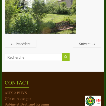
← Précédent
Suivant →
CONTACT
AUX 2 PUYS
Gîte en Auvergne
Sabine et Bertrand Krumm