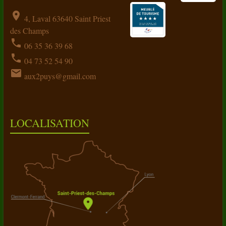
location_on
4, Laval 63640 Saint Priest
des Champs
phone
06 35 36 39 68
phone
04 73 52 54 90
email
aux2puys@gmail.com
LOCALISATION