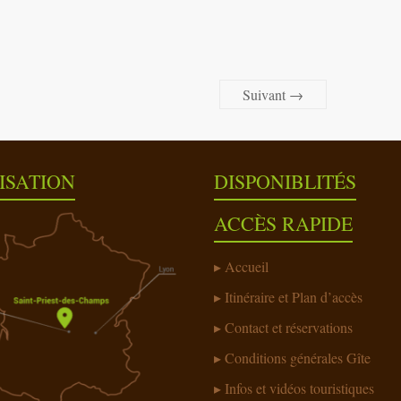
Suivant →
ISATION
DISPONIBLITÉS
ACCÈS RAPIDE
Accueil
Itinéraire et Plan d’accès
Contact et réservations
Conditions générales Gîte
Infos et vidéos touristiques