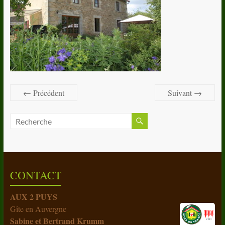
← Précédent
Suivant →
CONTACT
AUX 2 PUYS
Gîte en Auvergne
Sabine et Bertrand Krumm