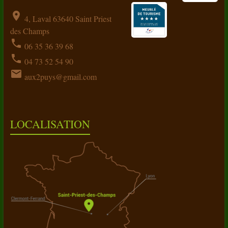
location_on
4, Laval 63640 Saint Priest
des Champs
phone
06 35 36 39 68
phone
04 73 52 54 90
email
aux2puys@gmail.com
LOCALISATION