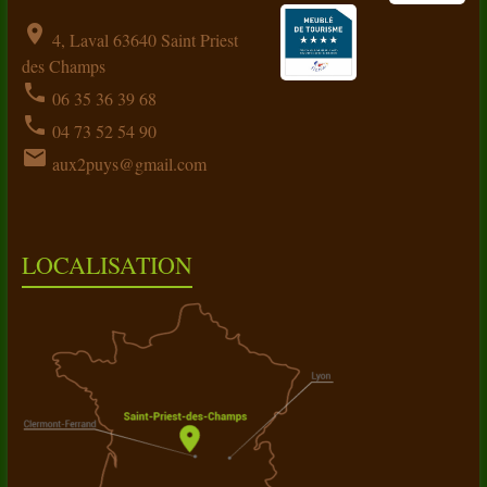
location_on
4, Laval 63640 Saint Priest
des Champs
phone
06 35 36 39 68
phone
04 73 52 54 90
email
aux2puys@gmail.com
LOCALISATION