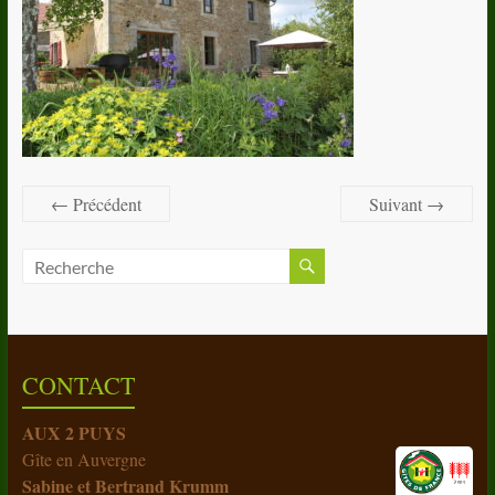
← Précédent
Suivant →
CONTACT
AUX 2 PUYS
Gîte en Auvergne
Sabine et Bertrand Krumm