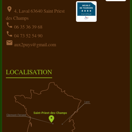
location_on
4, Laval 63640 Saint Priest
des Champs
phone
06 35 36 39 68
phone
04 73 52 54 90
email
aux2puys@gmail.com
LOCALISATION