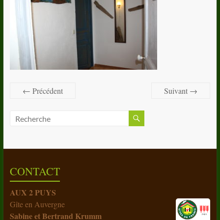
← Précédent
Suivant →
CONTACT
AUX 2 PUYS
Gîte en Auvergne
Sabine et Bertrand Krumm