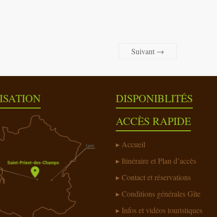
Suivant →
ISATION
DISPONIBLITÉS
ACCÈS RAPIDE
Accueil
Itinéraire et Plan d’accès
Contact et réservations
Conditions générales Gîte
Infos et vidéos touristiques