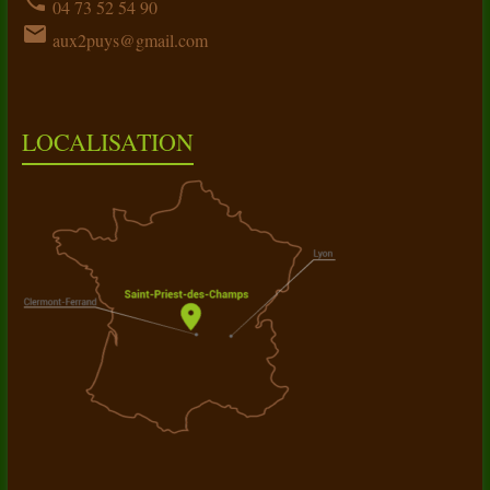
phone
04 73 52 54 90
email
aux2puys@gmail.com
LOCALISATION