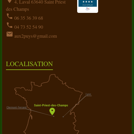
location_on
4, Laval 63640 Saint Priest
des Champs
phone
06 35 36 39 68
phone
04 73 52 54 90
email
aux2puys@gmail.com
LOCALISATION