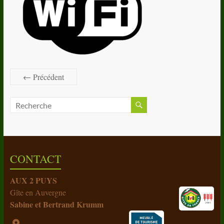
← Précédent
CONTACT
AUX 2 PUYS
Gîte en Auvergne
Sabine et Bertrand Krumm