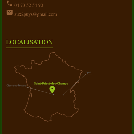
phone
04 73 52 54 90
email
aux2puys@gmail.com
LOCALISATION