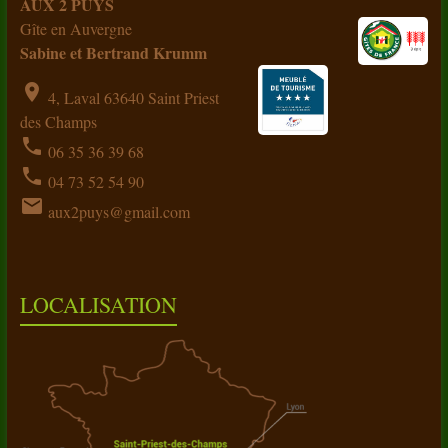
AUX 2 PUYS
Gîte en Auvergne
Sabine et Bertrand Krumm
location_on
4, Laval 63640 Saint Priest
des Champs
phone
06 35 36 39 68
phone
04 73 52 54 90
email
aux2puys@gmail.com
LOCALISATION