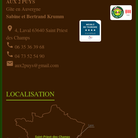
AUX 2 PUYS
Gîte en Auvergne
Sabine et Bertrand Krumm
location_on
4, Laval 63640 Saint Priest
des Champs
phone
06 35 36 39 68
phone
04 73 52 54 90
email
aux2puys@gmail.com
LOCALISATION