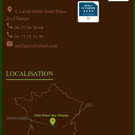
location_on
4, Laval 63640 Saint Priest
des Champs
phone
06 35 36 39 68
phone
04 73 52 54 90
email
aux2puys@gmail.com
LOCALISATION