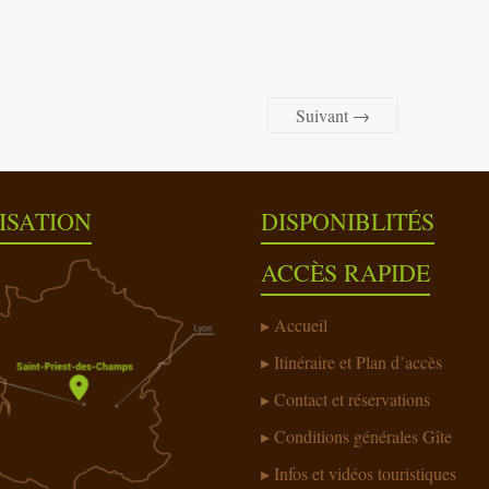
Suivant →
ISATION
DISPONIBLITÉS
ACCÈS RAPIDE
Accueil
Itinéraire et Plan d’accès
Contact et réservations
Conditions générales Gîte
Infos et vidéos touristiques