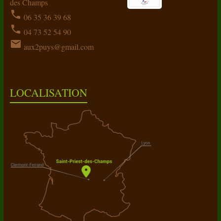
des Champs
phone
06 35 36 39 68
phone
04 73 52 54 90
email
aux2puys@gmail.com
LOCALISATION