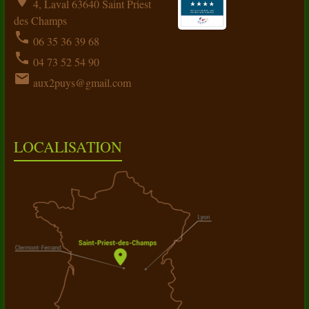
location_on
4, Laval 63640 Saint Priest
des Champs
phone
06 35 36 39 68
phone
04 73 52 54 90
email
aux2puys@gmail.com
LOCALISATION