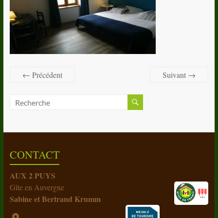
← Précédent
Suivant →
CONTACT
AUX 2 PUYS
Gîte en Auvergne
Sabine et Bertrand Krumm