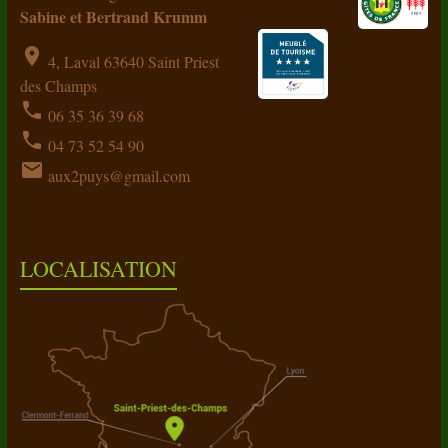
Sabine et Bertrand Krumm
location_on
4, Laval 63640 Saint Priest
des Champs
phone
06 35 36 39 68
phone
04 73 52 54 90
email
aux2puys@gmail.com
LOCALISATION