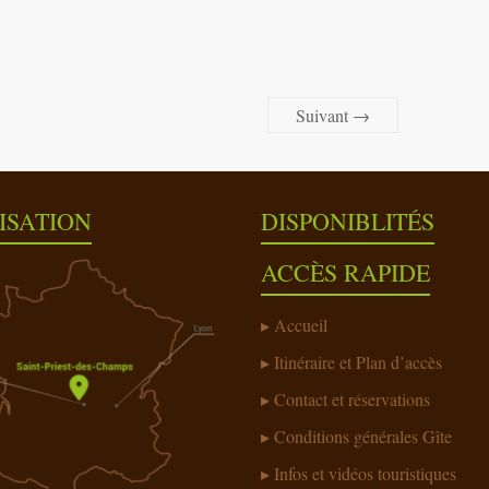
Suivant →
ISATION
DISPONIBLITÉS
ACCÈS RAPIDE
Accueil
Itinéraire et Plan d’accès
Contact et réservations
Conditions générales Gîte
Infos et vidéos touristiques