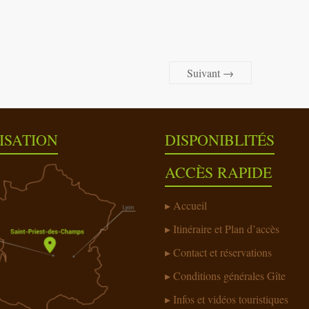
Suivant →
ISATION
DISPONIBLITÉS
ACCÈS RAPIDE
Accueil
Itinéraire et Plan d’accès
Contact et réservations
Conditions générales Gîte
Infos et vidéos touristiques