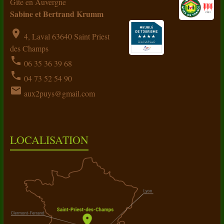
Gîte en Auvergne
Sabine et Bertrand Krumm
location_on
4, Laval 63640 Saint Priest
des Champs
phone
06 35 36 39 68
phone
04 73 52 54 90
email
aux2puys@gmail.com
LOCALISATION