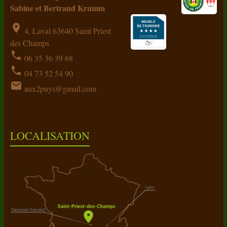
Sabine et Bertrand Krumm
location_on
4, Laval 63640 Saint Priest
des Champs
phone
06 35 36 39 68
phone
04 73 52 54 90
email
aux2puys@gmail.com
LOCALISATION